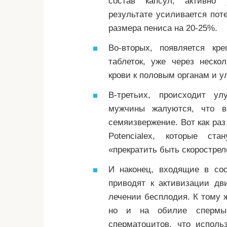
состав капсул, активно 
результате усиливается пот
размера пениса на 20-25%.
Во-вторых, появляется кр
таблеток, уже через неско
крови к половым органам и у
В-третьих, происходит ул
мужчины жалуются, что в
семяизвержение. Вот как раз
Potencialex, которые с
«прекратить быть скорострел
И наконец, входящие в сос
приводят к активизации дв
лечении бесплодия. К тому ж
но и на обилие спермы,
сперматоцитов, что исполь