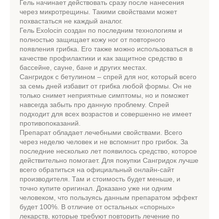
Гель начинает действовать сразу после нанесения
через микротрещины. Такими свойствами может
похвастаться не каждый аналог.
Гель Exolocin создан по последним технологиям и
полностью защищает кожу ног от повторного
появления грибка. Его также можно использоваться в
качестве профилактики и как защитное средство в
бассейне, сауне, бане и других местах.
Сангридок с бетулином – спрей для ног, который всего
за семь дней избавит от грибка любой формы. Он не
только снимет неприятные симптомы, но и поможет
навсегда забыть про данную проблему. Спрей
подходит для всех возрастов и совершенно не имеет
противопоказаний.
Препарат обладает лечебными свойствами. Всего
через неделю человек и не вспомнит про грибок. За
последние несколько лет появилось средство, которое
действительно помогает. Для покупки Сангридок лучше
всего обратиться на официальный онлайн-сайт
производителя. Там и стоимость будет меньше, и
точно купите оригинал. Доказано уже ни одним
человеком, что пользуясь данным препаратом эффект
будет 100%. В отличие от остальных «спорных»
лекарств, которые требуют повторить лечение по