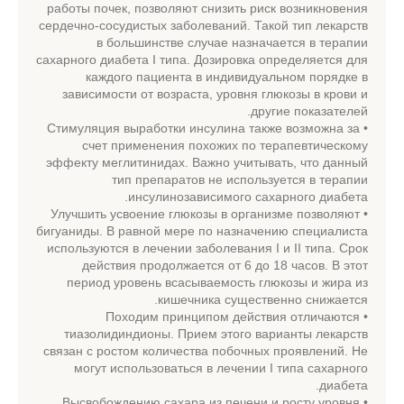
работы почек, позволяют снизить риск возникновения
сердечно-сосудистых заболеваний. Такой тип лекарств
в большинстве случае назначается в терапии
сахарного диабета I типа. Дозировка определяется для
каждого пациента в индивидуальном порядке в
зависимости от возраста, уровня глюкозы в крови и
другие показателей.
• Стимуляция выработки инсулина также возможна за
счет применения похожих по терапевтическому
эффекту меглитинидах. Важно учитывать, что данный
тип препаратов не используется в терапии
инсулинозависимого сахарного диабета.
• Улучшить усвоение глюкозы в организме позволяют
бигуаниды. В равной мере по назначению специалиста
используются в лечении заболевания I и II типа. Срок
действия продолжается от 6 до 18 часов. В этот
период уровень всасываемость глюкозы и жира из
кишечника существенно снижается.
• Походим принципом действия отличаются
тиазолидиндионы. Прием этого варианты лекарств
связан с ростом количества побочных проявлений. Не
могут использоваться в лечении I типа сахарного
диабета.
• Высвобождению сахара из печени и росту уровня