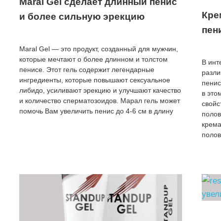
Maral Gel сделает длинный пенис
Кре
и более сильную эрекцию
пен
Maral Gel — это продукт, созданный для мужчин,
которые мечтают о более длинном и толстом
В инт
пенисе. Этот гель содержит легендарные
разли
ингредиенты, которые повышают сексуальное
пенис
либидо, усиливают эрекцию и улучшают качество
в это
и количество сперматозоидов. Марал гель может
свойс
помочь Вам увеличить пенис до 4-6 см в длину
полов
крема
поло