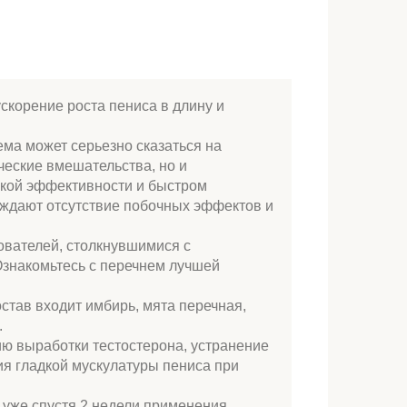
скорение роста пениса в длину и
ма может серьезно сказаться на
ческие вмешательства, но и
окой эффективности и быстром
рждают отсутствие побочных эффектов и
вателей, столкнувшимися с
Ознакомьтесь с перечнем лучшей
остав входит имбирь, мята перечная,
.
ю выработки тестостерона, устранение
ия гладкой мускулатуры пениса при
 уже спустя 2 недели применения.