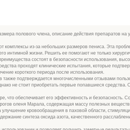
азмера полового члена, описание действия препаратов на у
 комплексы из-за небольших размеров пениса. Эта пробле
его интимной жизни. Решить ее помогают не только хирурги
реимущества состоят в безопасности использования, выс
редства проходят клинические испытания, которые подтве
ечение короткого периода после использования.
 также подтверждается многочисленными отзывами пользо
днако не стоит приобретать первые попавшиеся средства. 
ре, что обеспечивает его эффективность и безопасность. С
из рогов оленя Марала, содержащая массу полезных веществ
 улучшение кровообращения в паховой области, стимуляци
держание синтеза оксида азота, качественного расслаблен
 в использовании и позволяет получить заметные результаты