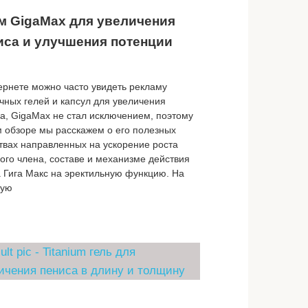
м GigaMax для увеличения
иса и улучшения потенции
ернете можно часто увидеть рекламу
чных гелей и капсул для увеличения
а, GigaMax не стал исключением, поэтому
м обзоре мы расскажем о его полезных
твах направленных на ускорение роста
ого члена, составе и механизме действия
 Гига Макс на эректильную функцию. На
вую