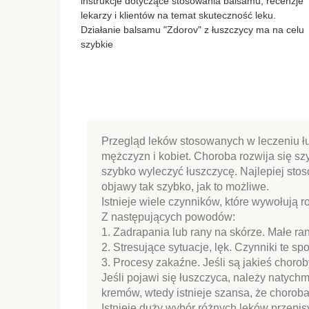
instrukcje dotyczące stosowania balsamu, recenzje
lekarzy i klientów na temat skuteczność leku.
Działanie balsamu "Zdorov" z łuszczycy ma na celu
szybkie
Przegląd leków stosowanych w leczeniu łus
mężczyzn i kobiet. Choroba rozwija się sz
szybko wyleczyć łuszczycę. Najlepiej stoso
objawy tak szybko, jak to możliwe.
Istnieje wiele czynników, które wywołują
Z następujących powodów:
1. Zadrapania lub rany na skórze. Małe r
2. Stresujące sytuacje, lęk. Czynniki te s
3. Procesy zakaźne. Jeśli są jakieś chor
Jeśli pojawi się łuszczyca, należy natych
kremów, wtedy istnieje szansa, że ​​choroba
Istnieje duży wybór różnych leków przepi