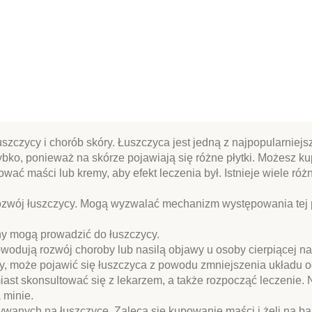
zczycy i chorób skóry. Łuszczyca jest jedną z najpopularniejsz
ybko, ponieważ na skórze pojawiają się różne płytki. Możesz kup
wać maści lub kremy, aby efekt leczenia był. Istnieje wiele ró
 rozwój łuszczycy. Mogą wyzwalać mechanizm występowania tej p
any mogą prowadzić do łuszczycy.
powodują rozwój choroby lub nasilą objawy u osoby cierpiącej n
oby, może pojawić się łuszczyca z powodu zmniejszenia układu
miast skonsultować się z lekarzem, a także rozpocząć leczenie. 
 minie.
sywanych na łuszczycę. Zaleca się kupowanie maści i żeli na b