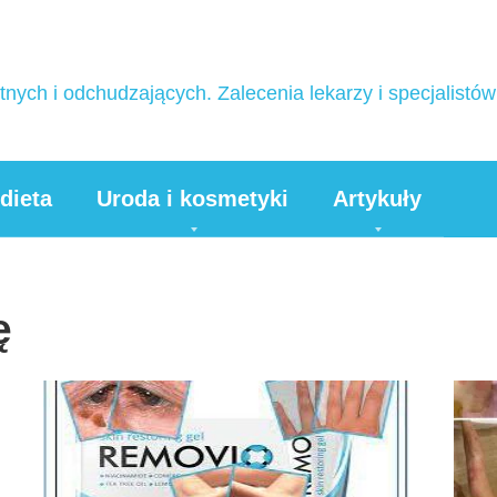
nych i odchudzających. Zalecenia lekarzy i specjalist
 dieta
Uroda i kosmetyki
Artykuły
ę