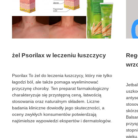
żel Psorilax w leczeniu łuszczycy
Reg
wrzo
Psorilax To żel do leczenia łuszczycy, który nie tylko
łagodzi ból, ale także pomaga wyeliminować
Jetba
przyczynę choroby. Ten preparat farmakologiczny
uszko
charakteryzuje się przystępną ceną, łatwością
antys
stosowania oraz naturalnym składem. Liczne
stoso
badania kliniczne dowiodły jego skuteczności, a
skórze
oceny zwykłych konsumentów potwierdzają
Balsa
najśmielsze wypowiedzi ekspertów i dermatologów.
przys
stopn
wieku