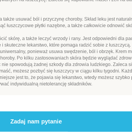
a także usuwać ból i przyczynę choroby. Skład leku jest natural
ąć łuszczycowe płytki nazębne, a także całkowicie odnowić skó
cić skórę, a także leczyć wrzody i rany. Jest odpowiedni dla pa
 i skuteczne lekarstwo, które pomaga radzić sobie z łuszczycą.
st uniwersalny, ponieważ usuwa swędzenie, ból i obrzęk. Krem
choroby. Po kilku zastosowaniach skóra będzie wyglądać zdrowo
ęc nie spowodują żadnej szkody dla zdrowia ludzkiego. Zaleca s
 maść, możesz pozbyć się łuszczycy w ciągu kilku tygodni. Każde
ejsze jest to, że pojawia się lekarstwo, wtedy możesz szybko
wać indywidualną nietolerancję składników.
Zadaj nam pytanie