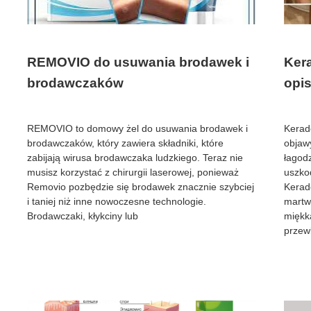
REMOVIO do usuwania brodawek i
Ker
brodawczaków
opis
REMOVIO to domowy żel do usuwania brodawek i
Kerad
brodawczaków, który zawiera składniki, które
objawy
zabijają wirusa brodawczaka ludzkiego. Teraz nie
łagod
musisz korzystać z chirurgii laserowej, ponieważ
uszko
Removio pozbędzie się brodawek znacznie szybciej
Kerad
i taniej niż inne nowoczesne technologie.
martw
Brodawczaki, kłykciny lub
miękka
przew