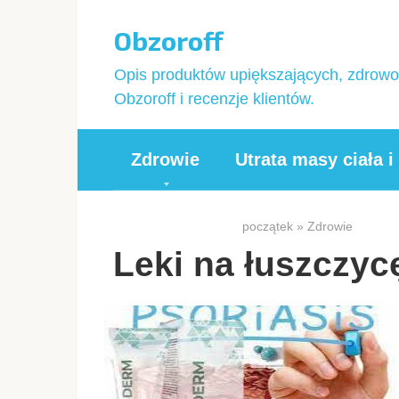
Przejdź
Obzoroff
do
treści
Opis produktów upiększających, zdrowot
Obzoroff i recenzje klientów.
Zdrowie
Utrata masy ciała i
początek
»
Zdrowie
Leki na łuszczyc