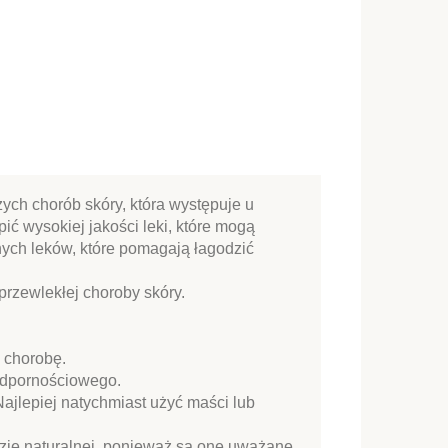
ych chorób skóry, która występuje u
ić wysokiej jakości leki, które mogą
żnych leków, które pomagają łagodzić
rzewlekłej choroby skóry.
a chorobę.
 odpornościowego.
Najlepiej natychmiast użyć maści lub
azie naturalnej, ponieważ są one uważane