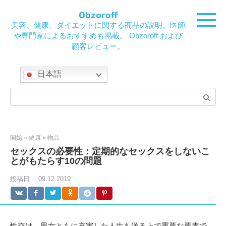
コ
Obzoroff
ン
美容、健康、ダイエットに関する商品の説明。医師
テ
や専門家によるおすすめも掲載。 Obzoroff および
ン
顧客レビュー。
ツ
に
ス
日本語
キ
ッ
検
プ
索：
開始
»
健康
»
物品
セックスの必要性：定期的なセックスをしないこ
とがもたらす10の問題
投稿日：
09.12.2019
性交は、男女ともに充実した人生を送る上で重要な要素で