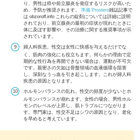
り、男性は癌や前立腺炎を発症するリスクが高いた
め、予防が推奨されます。
準備 Prostero
雑誌記事で
は obzoroff.info これらの錠剤については詳細に説明
されており、前立腺炎の最初の症状が現れたときに
体に及ぼす影響や、その治療に関する推奨事項が示
されています。
婦人科疾患。性交は女性に快感を与えるだけでな
く、筋肉の強化にも役立ちます。何らかの理由で定
期的な性行為を再開できない場合は、運動が不可欠
です。親密さの欠如は骨盤領域の血液循環を阻害
し、深刻なうっ血を引き起こします。これが婦人科
疾患の原因となります。
ホルモンバランスの乱れ。性交の頻度が少ないとホ
ルモンバランスが崩れます。女性の場合、男性ホル
モンのレベルが上昇し、肌トラブルにつながりま
す。専門家は、性交不足はシワの原因となり、老化
を早めると考えています。