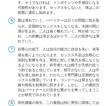
す。そうでなければ、インポテンツや不感症になる
可能性があります。セックスをしないと、体はこの
状態に適応し始めます。
愛は薄れていく。パートナーは日々の問題に気を取
られ、定期的なセックスをしなくなる。夫婦の間に
溝が生まれ、二人は遠く離れていく。時が経つにつ
れ、この距離は深まるばかりで、二人の気持ちは薄
れていく。
自尊心の低下。人は自分の能力に自信を失い、劣等
感を抱くようになります。セックス不足は自尊心に
深刻な影響を与え、異性に対して魅力を感じなくな
るようになります。科学者たちは精子が天然の抗う
つ剤であると信じています。精子がないと、人は不
安を感じ始めます。だからこそ専門家は定期的なセ
ックスを推奨しています。コンドームは望まない妊
娠や病気を効果的に防ぎます。しかし、この避妊方
法はパートナーとの完全な繋がりを奪ってしまうこ
とが研究で示されています。
癌性腫瘍の発生。この要因は特に男性に関係してお