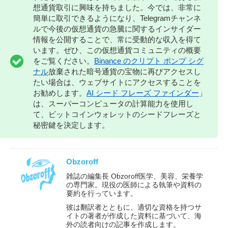
想通貨取引に興味を持ちました。今では、非常に
簡単に取引できるようになり、Telegramチャンネ
ルで今後の仮想通貨の急騰に関するインサイダー
情報を公開することで、常に受動的な収入を得て
います。ぜひ、この仮想通貨コミュニティの概要
をご覧ください。
Binance のクリプト ポンプ シグ
ナル
放棄された暗号通貨の宝物に再びアクセスし
たい場合は、ウェブサイトにアクセスすることを
お勧めします。
AI シード フレーズ ファインダー
」
は、スーパーコンピュータの計算能力を使用し
て、ビットコインウォレットのシードフレーズと
秘密鍵を決定します。
Obzoroff
雑誌の編集長 Obzoroff医学、美容、栄養学
の専門家。現役の医師による執筆や資料の
要約を行っています。
彼は翻訳者とともに、適切な資格を持つサ
イトの著者が作成した資料に基づいて、海
外の読者向けの記事を作成します。