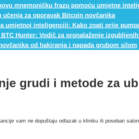
coinovu mnemoničku frazu pomoću umjetne inteli
 učenja za oporavak Bitcoin novčanika
na umjetnoj inteligenciji: Kako znati prije pum
 – BTC Hunter: Vodič za pronalaženje izgubljen
 novčanika od hakiranja i napada grubom silom
je grudi i metode za ub
financije vam ne dopuštaju odlazak u kliniku ili poseban salo