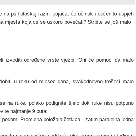
e na psihološkoj razini pojačat će učinak i općenito uspjeh
na mjesta koja će se uskoro povećati? Strpite se još malo i
li izvoditi određene vrste vježbi. Oni će pomoći da malo
e dobiti u roku od mjesec dana, svakodnevno trošeći malo
 se na ruke, polako podignite tijelo dok ruke nisu potpuno
vite najmanje 9 puta;
s podom. Promjena položaja četkica - zatim paralelna jedna
zvodite naizmjenično podižući ruke prema prsima i leđima.