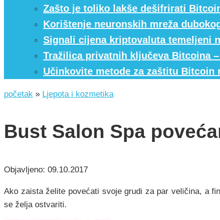
Zašto je toliko lakše dešifrirati Bit
Korištenje neuronskih mreža dubokog
Signali cijena kriptovaluta temeljeni 
Tražilica privatnih ključeva Bitcoina
Učinkovite metode za zaštitu Bitcoin
početak
»
Ljepota i kozmetika
Bust Salon Spa povećan
Objavljeno:
09.10.2017
Ako zaista želite povećati svoje grudi za par veličina, a 
se želja ostvariti.