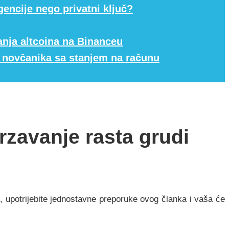
gencije nego privatni ključ?
panja altcoina na Binanceu
ih novčanika sa stanjem na računu
rzavanje rasta grudi
n, upotrijebite jednostavne preporuke ovog članka i vaša će