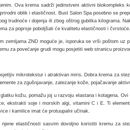
ljenim. Ova krema sadrži jedinstveni aktivni biokompleks k
 prirodni oblik i elastičnost. Bust Salon Spa posebno se pr
og trudnoće i dojenja ili zbog oštrog gubitka kilograma. Nak
ema za poprsje poboljšati će kvalitetu elastičnosti i čvrstoće
gim zemljama ZND moguće je, isporuka se vrši poštom uz plać
 kremu za povećanje grudi mogu posjetiti web stranicu proizvo
etljiv mikrotekstur i atraktivan miris. Dobra krema za steza
emente za zgušnjavanje, zatezanje kože, pojačavanje aktivno
 glatku kožu, pomažu joj u razvoju elastana i kolagena. Ovi 
ce, ekstrakti soje i morskih algi, vitamini C i E. Ti element
vice i kamilice imat će protuupalni učinak.
 njene elastičnosti sasvim dovoljno koristiti kremu za st