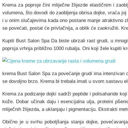
Krema za poprsje čini mliječne žlijezde elastičnim i zaob
volumena, što dovodi do zaobljenja obrisa dojke, vraća joj
i u onim slučajevima kada ono postane manje atraktivno zb
se povećati, postat će privlačnija, a oblik će zaokružiti. Kr
Kupiti Bust Salon Spa Da biste ubrzali rast grudi, u mno
poprsja vrhnja približno 1000 rubalja. Oni koji žele kupiti
krema Bust Salon Spa za povećanje grudi ima intenzivan osj
se dovoljno brzo. Krema bi trebala imati u svom sastavu el
Krema za podizanje dojki sadrži peptide i polisaharide koji
kože. Dobar učinak daju i esencijalna ulja, proteini pšeni
mliječnih žlijezda, a uklanjaju i pigmentaciju. Ekstrakti met
Obično je u svrhu poboljšanja stanja dojke, povećavanja