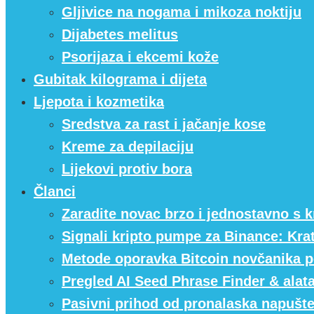
Gljivice na nogama i mikoza noktiju
Dijabetes melitus
Psorijaza i ekcemi kože
Gubitak kilograma i dijeta
Ljepota i kozmetika
Sredstva za rast i jačanje kose
Kreme za depilaciju
Lijekovi protiv bora
Članci
Zaradite novac brzo i jednostavno s k
Signali kripto pumpe za Binance: Kr
Metode oporavka Bitcoin novčanika p
Pregled AI Seed Phrase Finder & alat
Pasivni prihod od pronalaska napušte