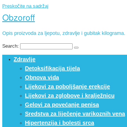
Preskočite na sadržaj
Obzoroff
Opis proizvoda za ljepotu, zdravlje i gubitak kilograma.
Search:
Zdravlje
Detoksifikacija tijela
Obnova vida
Lijekovi za poboljšanje erekcije
Lijekovi za zglobove i kralježnicu
Gelovi za povećanje penisa
Sredstva za liječenje varikoznih vena
Hipertenzija i bolesti srca