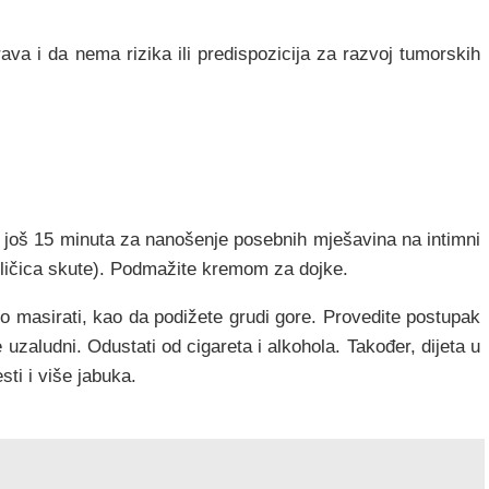
ava i da nema rizika ili predispozicija za razvoj tumorskih
ti još 15 minuta za nanošenje posebnih mješavina na intimni
1 žličica skute). Podmažite kremom za dojke.
o masirati, kao da podižete grudi gore. Provedite postupak
e uzaludni. Odustati od cigareta i alkohola. Također, dijeta u
sti i više jabuka.