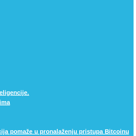
eligencije.
rima
cija pomaže u pronalaženju pristupa Bitcoinu