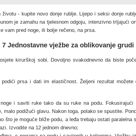
ivotu - kupite novo donje rublje. Lijepo i seksi donje rublj
punom je zamahu na tjelesnom odgoju, intenzivno trljajući o
e vam pred noge, ili bolje rečeno, na prsa.
7 Jednostavne vježbe za oblikovanje grudi
posjete kirurškoj sobi. Dovoljno svakodnevno da biste poče
 podići prsa i dati im elastičnost. Željeni rezultat možet
i noge i saviti ruke tako da su ruke na podu. Fokusirajući
, malo podižući glavu. Nakon toga, polako se spustite. Pono
što je moguće bliže podu, a leđa trebaju ostati paralelna 
lazi. Izvodite na 12 jednom dnevno;
leđima, s nogama na podu i savijenih u koljenima. Vježbu i