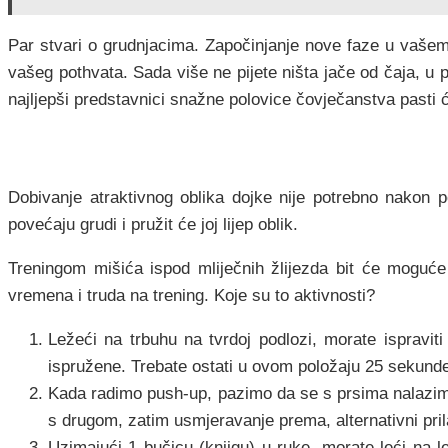
Par stvari o grudnjacima. Započinjanje nove faze u vašem ž
vašeg pothvata. Sada više ne pijete ništa jače od čaja, u 
najljepši predstavnici snažne polovice čovječanstva pasti ć
Dobivanje atraktivnog oblika dojke nije potrebno nakon 
povećaju grudi i pružit će joj lijep oblik.
Treningom mišića ispod mliječnih žlijezda bit će moguće
vremena i truda na trening. Koje su to aktivnosti?
Ležeći na trbuhu na tvrdoj podlozi, morate ispravit
ispružene. Trebate ostati u ovom položaju 25 sekunde
Kada radimo push-up, pazimo da se s prsima nalazimo 
s drugom, zatim usmjeravanje prema, alternativni pri
Uzimajući 1 bučicu (knjigu) u ruke, morate leći na 