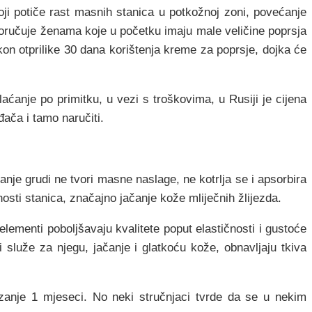
oji potiče rast masnih stanica u potkožnoj zoni, povećanje
eporučuje ženama koje u početku imaju male veličine poprsja
on otprilike 30 dana korištenja kreme za poprsje, dojka će
.
anje po primitku, u vezi s troškovima, u Rusiji je cijena
đača i tamo naručiti.
nje grudi ne tvori masne naslage, ne kotrlja se i apsorbira
sti stanica, značajno jačanje kože mliječnih žlijezda.
elementi poboljšavaju kvalitete poput elastičnosti i gustoće
i služe za njegu, jačanje i glatkoću kože, obnavljaju tkiva
ezanje 1 mjeseci. No neki stručnjaci tvrde da se u nekim