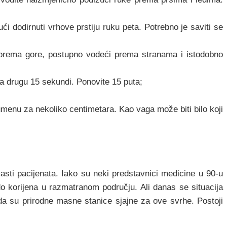
i dodirnuti vrhove prstiju ruku peta. Potrebno je saviti se
a prema gore, postupno vodeći prema stranama i istodobno
 na drugu 15 sekundi. Ponovite 15 puta;
lumenu za nekoliko centimetara. Kao vaga može biti bilo koji
asti pacijenata. Iako su neki predstavnici medicine u 90-u
 do korijena u razmatranom području. Ali danas se situacija
i da su prirodne masne stanice sjajne za ove svrhe. Postoji