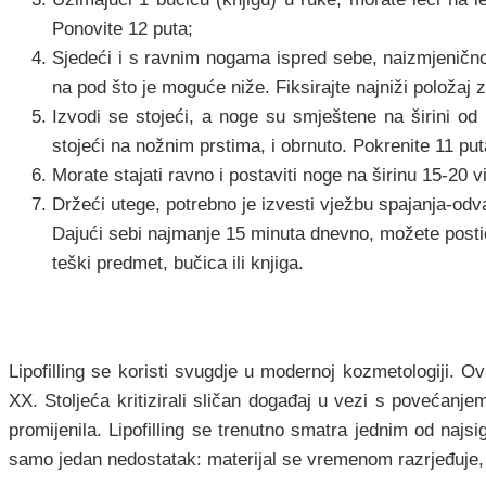
Ponovite 12 puta;
Sjedeći i s ravnim nogama ispred sebe, naizmjenično n
na pod što je moguće niže. Fiksirajte najniži položaj 
Izvodi se stojeći, a noge su smještene na širini o
stojeći na nožnim prstima, i obrnuto. Pokrenite 11 put
Morate stajati ravno i postaviti noge na širinu 15-20 
Držeći utege, potrebno je izvesti vježbu spajanja-odv
Dajući sebi najmanje 15 minuta dnevno, možete postići
teški predmet, bučica ili knjiga.
Lipofilling se koristi svugdje u modernoj kozmetologiji. 
XX. Stoljeća kritizirali sličan događaj u vezi s povećanje
promijenila. Lipofilling se trenutno smatra jednim od najs
samo jedan nedostatak: materijal se vremenom razrjeđuje,