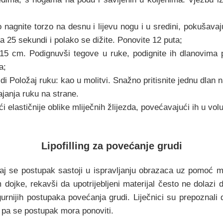
agnite torzo na desnu i lijevu nogu i u sredini, pokušavajuć
za 25 sekundi i polako se dižite. Ponovite 12 puta;
d 15 cm. Podignuvši tegove u ruke, podignite ih dlanovim
a;
vidi Položaj ruku: kao u molitvi. Snažno pritisnite jednu dlan
ajanja ruku na strane.
 elastičnije oblike mliječnih žlijezda, povećavajući ih u vo
Lipofilling za povećanje grudi
Ovaj se postupak sastoji u ispravljanju obrazaca uz pomoć m
m dojke, rekavši da upotrijebljeni materijal često ne dolazi
igurnijih postupaka povećanja grudi. Liječnici su prepoznal
 pa se postupak mora ponoviti.