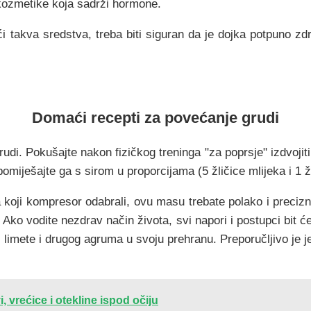
kozmetike koja sadrži hormone.
 takva sredstva, treba biti siguran da je dojka potpuno zdr
Domaći recepti za povećanje grudi
rudi. Pokušajte nakon fizičkog treninga "za poprsje" izdvoji
 i pomiješajte ga s sirom u proporcijama (5 žličice mlijeka i 
a koji kompresor odabrali, ovu masu trebate polako i precizn
. Ako vodite nezdrav način života, svi napori i postupci bit ć
 limete i drugog agruma u svoju prehranu. Preporučljivo je je
, vrećice i otekline ispod očiju